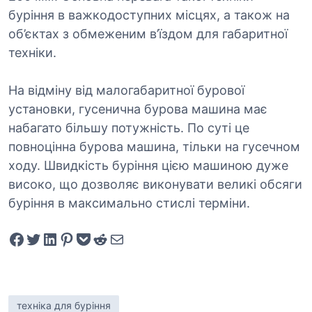
буріння в важкодоступних місцях, а також на
об’єктах з обмеженим в’їздом для габаритної
техніки.
На відміну від малогабаритної бурової
установки, гусенична бурова машина має
набагато більшу потужність. По суті це
повноцінна бурова машина, тільки на гусечном
ходу. Швидкість буріння цією машиною дуже
високо, що дозволяє виконувати великі обсяги
буріння в максимально стислі терміни.
Share on Facebook
Tweet on Twitter
Share on LinkedIn
Pin on Pinterest
Save to pocket
Share on Reddit
Share via Email
техніка для буріння