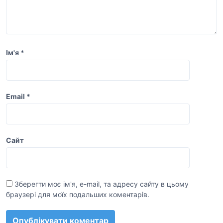
с
і
в
Ім'я
*
Email
*
Сайт
Зберегти моє ім'я, e-mail, та адресу сайту в цьому
браузері для моїх подальших коментарів.