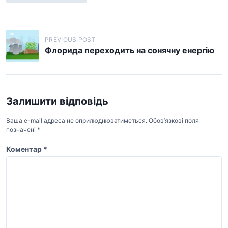
Н
PREVIOUS POST
а
Флорида переходить на сонячну енергію
в
і
г
Залишити відповідь
а
Ваша e-mail адреса не оприлюднюватиметься.
Обов’язкові поля
ц
позначені
*
і
Коментар
*
я
з
а
п
и