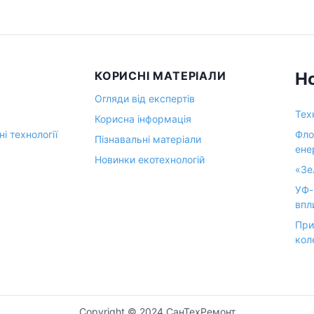
КОРИСНІ МАТЕРІАЛИ
Н
Огляди від експертів
Тех
Корисна інформація
і технології
Фло
Пізнавальні матеріали
ене
Новинки екотехнологій
«Зе
УФ-
впл
При
кол
Copyright © 2024 СанТехРемонт