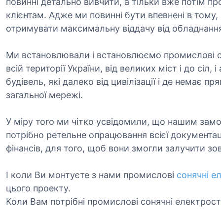
повинні детально вивчити, а тільки вже потім 
клієнтам. Адже ми повинні бути впевнені в тому,
отримувати максимальну віддачу від обладнанн
Ми встановлювали і встановлюємо промислові со
всій території України, від великих міст і до сіл, 
будівель, які далеко від цивілізації і де немає п
загальної мережі.
У міру того ми чітко усвідомили, що нашим зам
потрібно ретельне опрацювання всієї документаці
фінансів, для того, щоб вони змогли залучити зо
І коли Ви монтуєте з нами промислові
сонячні е
цього проекту.
Коли Вам потрібні промислові сонячні електрост