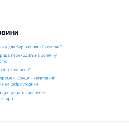
а
овини
ніка для буріння нашої компанії
рида переходить на сонячну
ргію
лені» технології
промені Сонця – негативний
ив на шкіру людини
нцип роботи сонячного
ектора