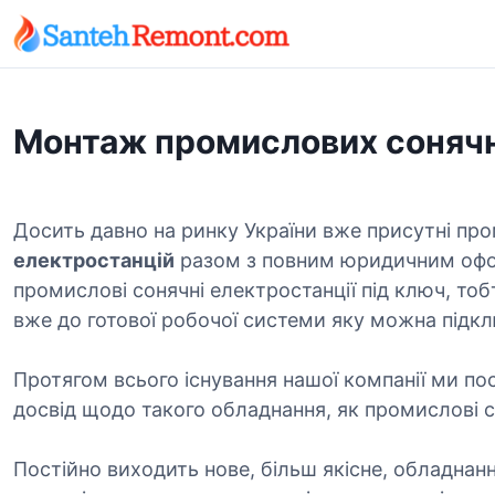
S
k
i
p
t
Монтаж промислових сонячн
o
c
o
n
Досить давно на ринку України вже присутні про
t
електростанцій
разом з повним юридичним офор
e
промислові сонячні електростанції під ключ, тоб
n
вже до готової робочої системи яку можна підкл
t
Протягом всього існування нашої компанії ми п
досвід щодо такого обладнання, як промислові с
Постійно виходить нове, більш якісне, обладнан