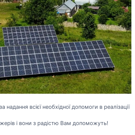
т
а
е
л
р
о
н
г
а
п
т
о
и
с
в
л
н
у
а
г
е
н
е
р
г
за надання всієї необхідної допомоги в реалізації
е
т
джерів і вони з радістю Вам допоможуть!
и
к