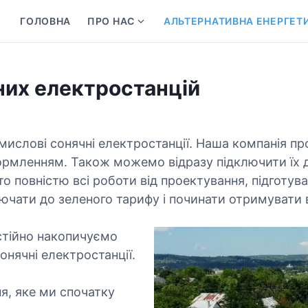
ГОЛОВНА
ПРО НАС
АЛЬТЕРНАТИВНА ЕНЕРГЕТ
S
h
o
w
их електростанцій
s
u
b
мислові сонячні електростанції. Наша компанія п
m
e
мленням. Також можемо відразу підключити їх д
n
то повністю всі роботи від проектування, підготув
u
ючати до зеленого тарифу і починати отримувати 
f
o
остійно накопичуємо
r
онячні електростанції.
П
р
ня, яке ми спочатку
о