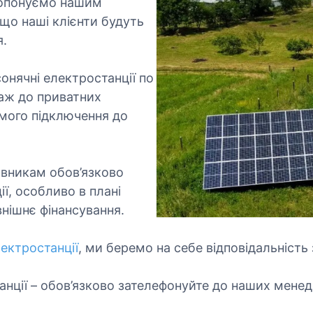
н
пропонуємо нашим
а
 що наші клієнти будуть
с
я.
нячні електростанції по
і аж до приватних
рямого підключення до
овникам обов’язково
ї, особливо в плані
внішнє фінансування.
лектростанції
, ми беремо на себе відповідальність 
анції – обов’язково зателефонуйте до наших мене