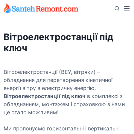
S
M
S
k
e
e
i
n
a
p
u
r
t
Вітроелектростанції під
c
o
h
ключ
c
o
n
t
Вітроелектростанції (ВЕУ, вітряки) –
e
обладнання для перетворення кінетичної
n
енергії вітру в електричну енергію.
t
Вітроелектростанції під ключ
в комплексі з
обладнанням, монтажем і страховкою з нами
це стало можливим!
Ми пропонуємо горизонтальні і вертикальні