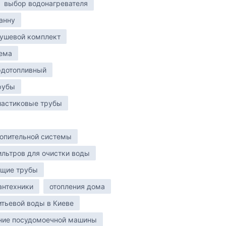
выбор водонагревателя
анну
ушевой комплект
ема
рдотопливный
рубы
ластиковые трубы
опительной системы
льтров для очистки воды
щие трубы
антехники
отопления дома
итьевой воды в Киеве
ние посудомоечной машины