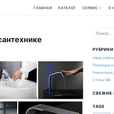
ГЛАВНАЯ
КАТАЛОГ
СЕРВИС
О 
S
h
o
w
Н
s
а
сантехнике
u
й
т
b
РУБРИКИ
и
m
:
Наши работ
e
Полезные м
n
u
Ремонтные 
f
Статьи
(4)
o
r
СВЕЖИЕ
С
е
TAGS
р