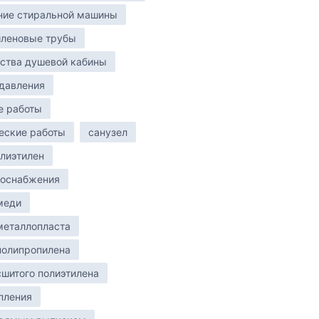
ние стиральной машины
иленовые трубы
ства душевой кабины
давления
е работы
еские работы
санузел
лиэтилен
доснабжения
меди
металлопласта
полипропилена
сшитого полиэтилена
пления