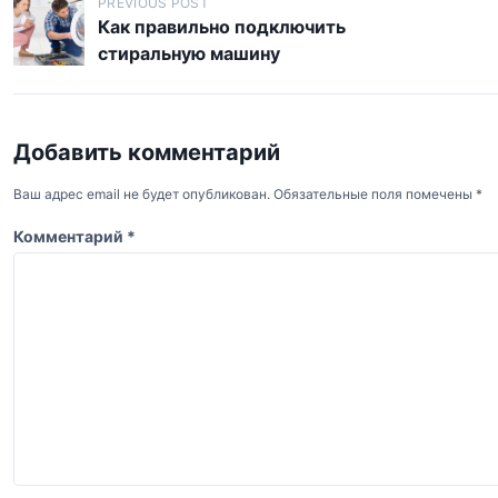
Н
PREVIOUS POST
Как правильно подключить
а
стиральную машину
в
и
г
Добавить комментарий
а
Ваш адрес email не будет опубликован.
Обязательные поля помечены
*
ц
и
Комментарий
*
я
п
о
з
а
п
и