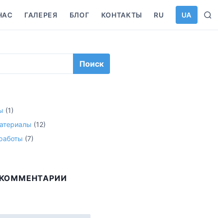
НАС
ГАЛЕРЕЯ
БЛОГ
КОНТАКТЫ
RU
UA
S
e
a
r
c
h
ы
(1)
атериалы
(12)
работы
(7)
 КОММЕНТАРИИ