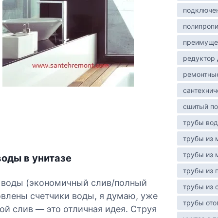
подключе
полипроп
преимуще
редуктор 
ремонтны
сантехнич
сшитый по
трубы во
трубы из 
трубы из 
оды в унитазе
трубы из 
 воды (экономичный слив/полный
трубы из 
новлены счетчики воды, я думаю, уже
трубы ото
ой слив — это отличная идея. Струя