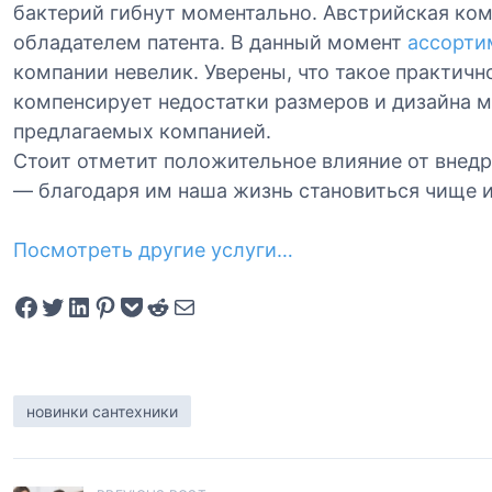
бактерий гибнут моментально. Австрийская к
обладателем патента. В данный момент
ассорти
компании невелик. Уверены, что такое практич
компенсирует недостатки размеров и дизайна 
предлагаемых компанией.
Стоит отметит положительное влияние от внед
— благодаря им наша жизнь становиться чище и
Посмотреть другие услуги…
Share on Facebook
Tweet on Twitter
Share on LinkedIn
Pin on Pinterest
Save to pocket
Share on Reddit
Share via Email
новинки сантехники