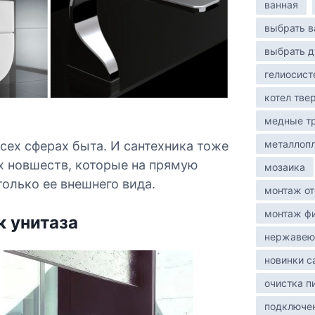
в
ванная
и
выбрать в
с
выбрать д
гелиосист
котел тве
медные т
металлоп
всех сферах быта. И сантехника тоже
х новшеств, которые на прямую
мозаика
только ее внешнего вида.
монтаж от
монтаж фи
 унитаза
нержавею
новинки с
очистка п
подключе