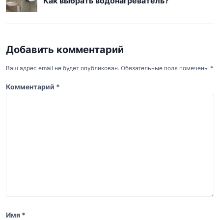
а
Как выбрать водонагреватель?
в
и
г
Добавить комментарий
а
Ваш адрес email не будет опубликован.
Обязательные поля помечены
*
ц
Комментарий
*
и
я
п
о
з
а
п
и
с
Имя
*