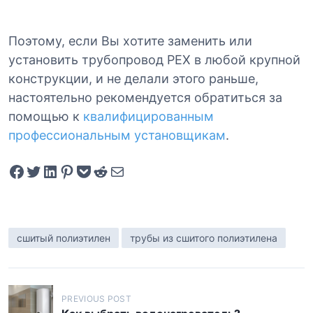
Поэтому, если Вы хотите заменить или
установить трубопровод PEX в любой крупной
конструкции, и не делали этого раньше,
настоятельно рекомендуется обратиться за
помощью к
квалифицированным
профессиональным установщикам
.
Share on Facebook
Tweet on Twitter
Share on LinkedIn
Pin on Pinterest
Save to pocket
Share on Reddit
Share via Email
сшитый полиэтилен
трубы из сшитого полиэтилена
Н
PREVIOUS POST