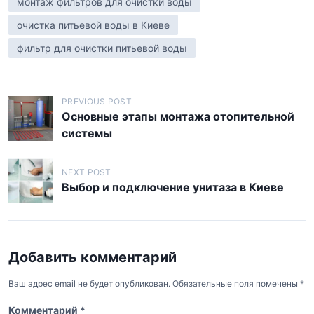
монтаж фильтров для очистки воды
очистка питьевой воды в Киеве
фильтр для очистки питьевой воды
Н
PREVIOUS POST
Основные этапы монтажа отопительной
а
системы
в
и
NEXT POST
г
Выбор и подключение унитаза в Киеве
а
ц
и
Добавить комментарий
я
Ваш адрес email не будет опубликован.
Обязательные поля помечены
*
п
Комментарий
*