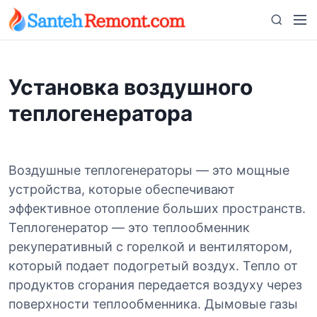
S
M
S
k
e
e
i
n
a
p
u
r
t
Установка воздушного
c
o
h
теплогенератора
c
o
n
t
Воздушные теплогенераторы — это мощные
e
устройства, которые обеспечивают
n
эффективное отопление больших пространств.
t
Теплогенератор — это теплообменник
рекуперативный с горелкой и вентилятором,
который подает подогретый воздух. Тепло от
продуктов сгорания передается воздуху через
поверхности теплообменника. Дымовые газы