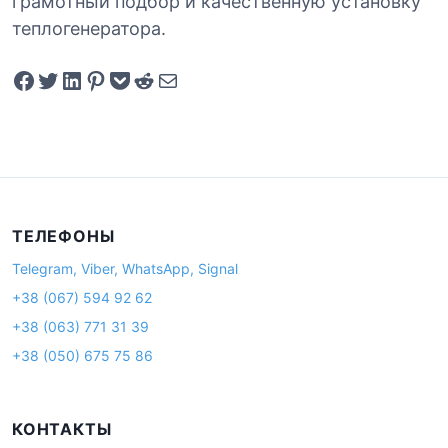
грамотный подбор и качественную установку
теплогенератора.
Share on Facebook
Tweet on Twitter
Share on LinkedIn
Pin on Pinterest
Save to pocket
Share on Reddit
Share via Email
ТЕЛЕФОНЫ
Telegram, Viber, WhatsApp, Signal
+38 (067) 594 92 62
+38 (063) 771 31 39
+38 (050) 675 75 86
КОНТАКТЫ