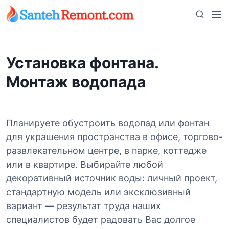
S
M
S
k
e
e
i
n
a
p
u
r
t
Установка фонтана.
c
o
h
Монтаж водопада
c
o
n
t
Планируете обустроить водопад или фонтан
e
для украшения пространства в офисе, торгово-
n
развлекательном центре, в парке, коттедже
t
или в квартире. Выбирайте любой
декоративный источник воды: личный проект,
стандартную модель или эксклюзивный
вариант — результат труда наших
специалистов будет радовать Вас долгое